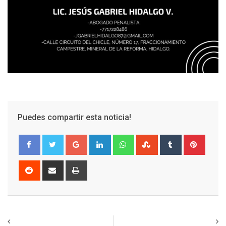
Puedes compartir esta noticia!
Google+
LinkedIn
Whatsapp
StumbleUpon
Tumblr
Pinter
Reddit
Share
Print
via
Email
Previous article
Next article