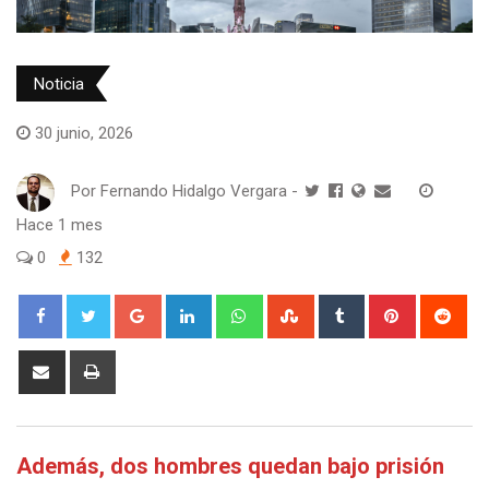
Noticia
30 junio, 2026
Por
Fernando Hidalgo Vergara
-
Hace 1 mes
0
132
Google+
LinkedIn
Whatsapp
StumbleUpon
Tumblr
Pinterest
Red
Share
Print
via
Email
Además, dos hombres quedan bajo prisión