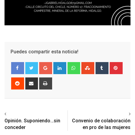
Puedes compartir esta noticia!
Google+
LinkedIn
Whatsapp
StumbleUpon
Tumblr
Pinter
Reddit
Share
Print
via
Email
Previous article
Next article
Opinión. Suponiendo…sin
Convenio de colaboración
conceder
en pro de las mujeres