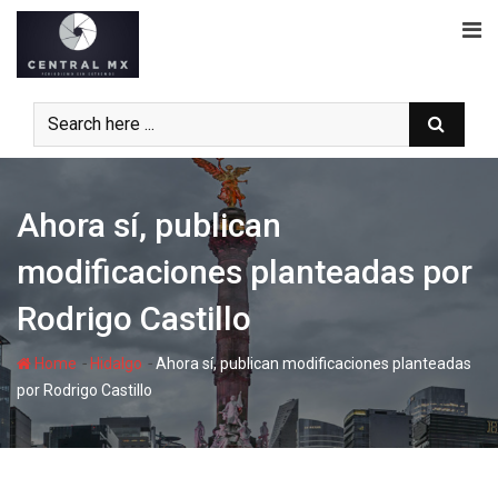
Skip
to
content
Ahora sí, publican
modificaciones planteadas por
Rodrigo Castillo
-
-
Home
Hidalgo
Ahora sí, publican modificaciones planteadas
por Rodrigo Castillo