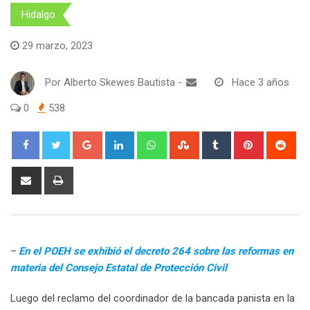
Hidalgo
29 marzo, 2023
Por
Alberto Skewes Bautista
-
Hace 3 años
0
538
Google+
LinkedIn
Whatsapp
StumbleUpon
Tumblr
Pinterest
Red
Share
Print
via
Email
–
En el POEH se exhibió el decreto 264 sobre las reformas en
materia del Consejo Estatal de Protección Civil
Luego del reclamo del coordinador de la bancada panista en la