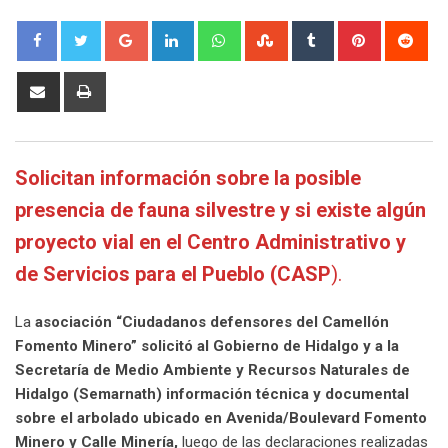
Google+
LinkedIn
Whatsapp
StumbleUpon
Tumblr
Pinterest
Red
Share
Print
via
Email
Solicitan información sobre la posible
presencia de fauna silvestre y si existe algún
proyecto vial en el Centro Administrativo y
de Servicios para el Pueblo (CASP
).
La
asociación “Ciudadanos defensores del Camellón
Fomento Minero” solicitó al Gobierno de Hidalgo y a la
Secretaría de Medio Ambiente y Recursos Naturales de
Hidalgo (Semarnath) información técnica y documental
sobre el arbolado ubicado en Avenida/Boulevard Fomento
Minero y Calle Minería,
luego de las declaraciones realizadas