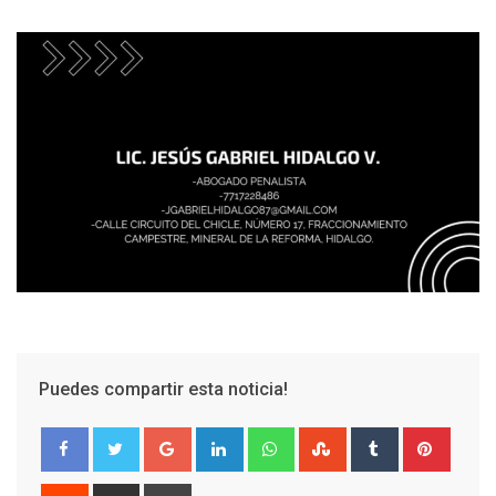
Puedes compartir esta noticia!
Google+
LinkedIn
Whatsapp
StumbleUpon
Tumblr
Pinter
Reddit
Share
Print