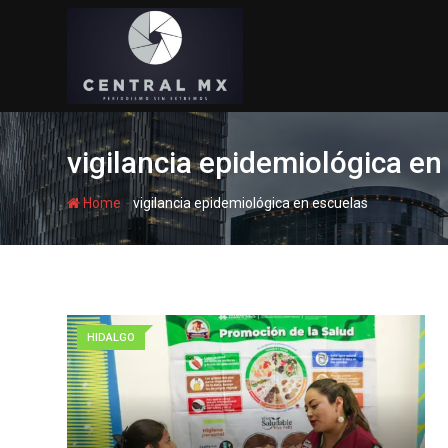
Skip
to
content
vigilancia epidemiológica en
-
Home
vigilancia epidemiológica en escuelas
HIDALGO