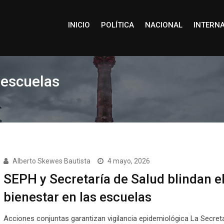
INICIO
POLÍTICA
NACIONAL
INTERN
 escuelas
Alberto Skewes Bautista
4 mayo, 2026
SEPH y Secretaría de Salud blindan e
bienestar en las escuelas
Acciones conjuntas garantizan vigilancia epidemiológica La Secreta