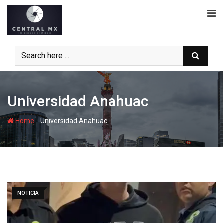
Skip
to
content
Universidad Anahuac
-
Home
Universidad Anahuac
NOTICIA