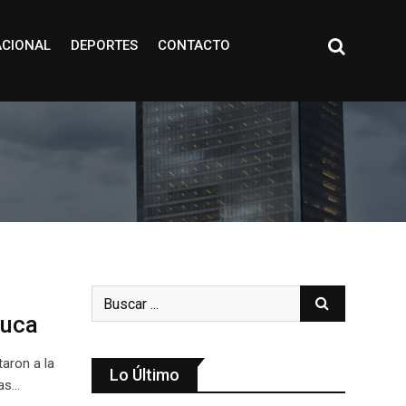
ACIONAL
DEPORTES
CONTACTO
huca
taron a la
Lo Último
das…