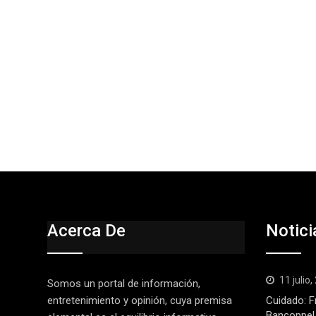
Acerca De
Notici
11 julio
Somos un portal de información,
entretenimiento y opinión, cuya premisa
Cuidado: F
Bancoppel