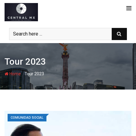
Skip
to
content
Tour 2023
-
Home
Tour 2023
COMUNIDAD SOCIAL