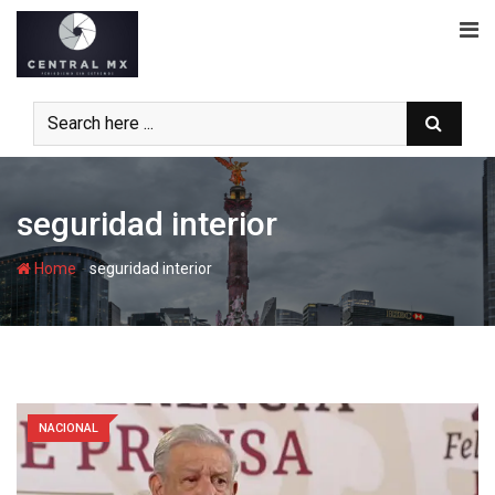
Skip
to
content
seguridad interior
-
Home
seguridad interior
NACIONAL