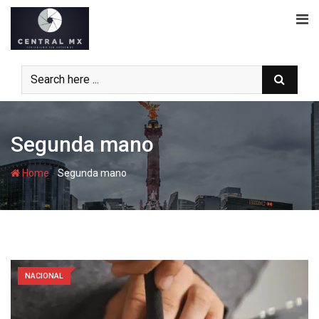
Skip
to
content
Segunda mano
-
Home
Segunda mano
NACIONAL