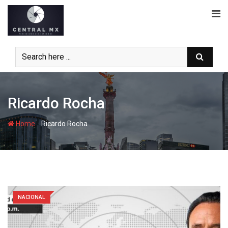
Skip
to
content
Ricardo Rocha
-
Home
Ricardo Rocha
NACIONAL