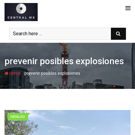
Skip
to
content
prevenir posibles explosiones
-
Home
prevenir posibles explosiones
HIDALGO