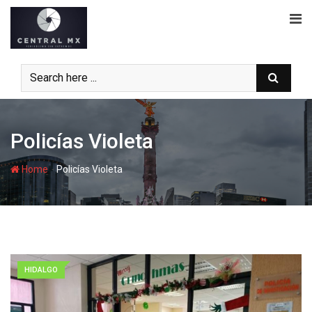
Skip
to
content
Policías Violeta
-
Home
Policías Violeta
HIDALGO