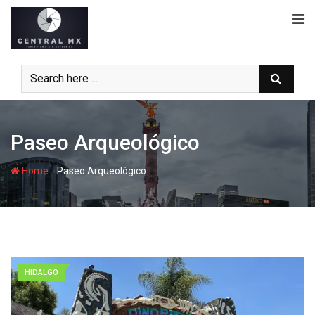
Skip
to
content
Paseo Arqueológico
-
Home
Paseo Arqueológico
HIDALGO