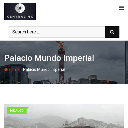
Skip
to
content
Palacio Mundo Imperial
-
Home
Palacio Mundo Imperial
HIDALGO