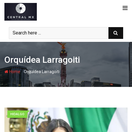
Skip
to
content
Orquídea Larragoiti
-
Home
Orquídea Larragoiti
HIDALGO