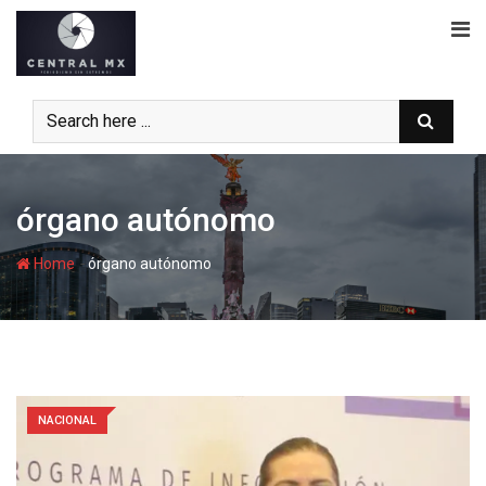
Skip
to
content
órgano autónomo
-
Home
órgano autónomo
NACIONAL