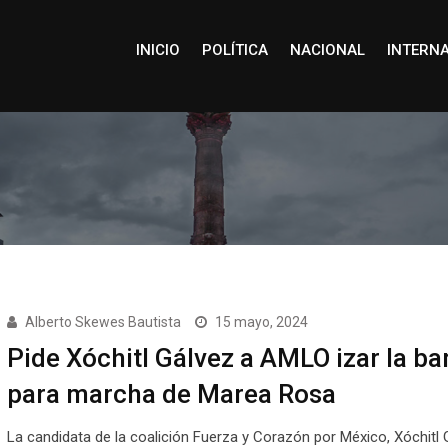
INICIO
POLÍTICA
NACIONAL
INTERN
Alberto Skewes Bautista
15 mayo, 2024
Pide Xóchitl Gálvez a AMLO izar la b
para marcha de Marea Rosa
La candidata de la coalición Fuerza y Corazón por México, Xóchitl 