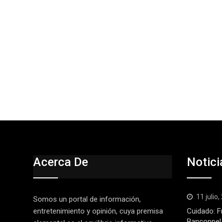
Acerca De
Notici
11 julio
Somos un portal de información,
entretenimiento y opinión, cuya premisa
Cuidado: F
Bancoppel