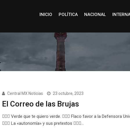
INICIO
POLÍTICA
NACIONAL
INTERN
Central MX Noticias
23 octubre, 2023
El Correo de las Brujas
🧙🏻‍♀️ Verde que te quiero verde. 🧙🏻‍♀️ Flaco favor a la Defensora Uni
🧙🏻‍♀️ La «autonomía» y sus pretextos 🧙🏻‍♀️…