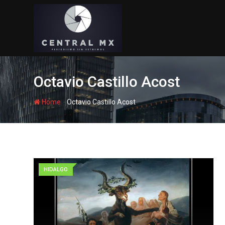
Skip
to
content
Octavio Castillo Acost
-
Home
Octavio Castillo Acost
HIDALGO