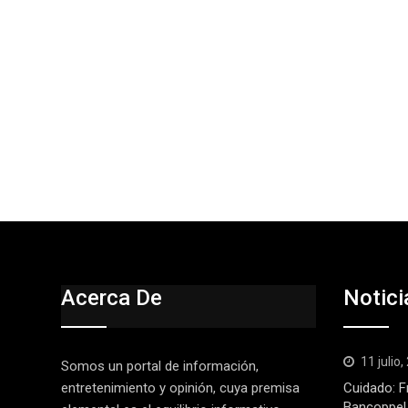
Acerca De
Notici
11 julio
Somos un portal de información,
entretenimiento y opinión, cuya premisa
Cuidado: F
Bancoppel