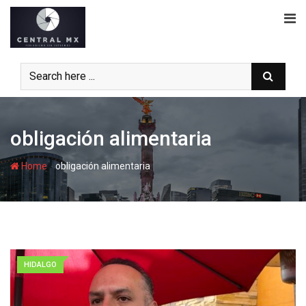
Skip
to
content
obligación alimentaria
-
Home
obligación alimentaria
HIDALGO