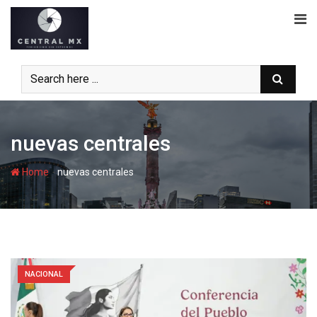
Skip
to
content
nuevas centrales
-
Home
nuevas centrales
NACIONAL