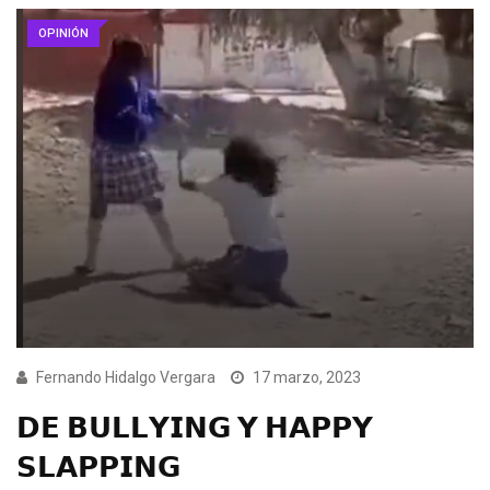
OPINIÓN
Fernando Hidalgo Vergara
17 marzo, 2023
𝗗𝗘 𝗕𝗨𝗟𝗟𝗬𝗜𝗡𝗚 𝗬 𝗛𝗔𝗣𝗣𝗬
𝗦𝗟𝗔𝗣𝗣𝗜𝗡𝗚