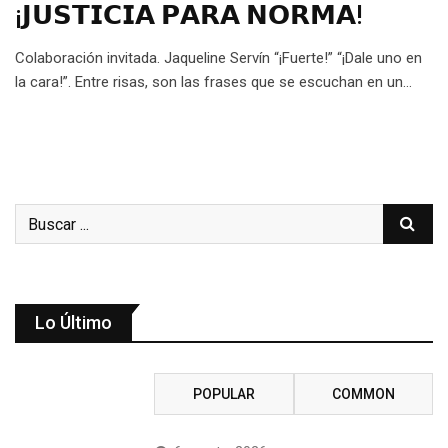
¡𝗝𝗨𝗦𝗧𝗜𝗖𝗜𝗔 𝗣𝗔𝗥𝗔 𝗡𝗢𝗥𝗠𝗔!
Colaboración invitada. Jaqueline Servín “¡Fuerte!” “¡Dale uno en
la cara!”. Entre risas, son las frases que se escuchan en un…
Lo Último
RECENT
POPULAR
COMMON