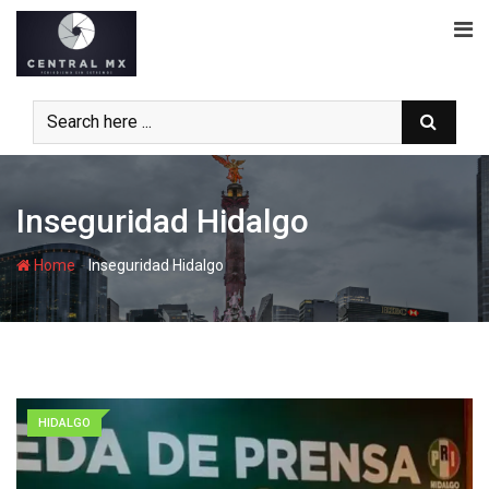
Skip
to
content
Inseguridad Hidalgo
-
Home
Inseguridad Hidalgo
HIDALGO