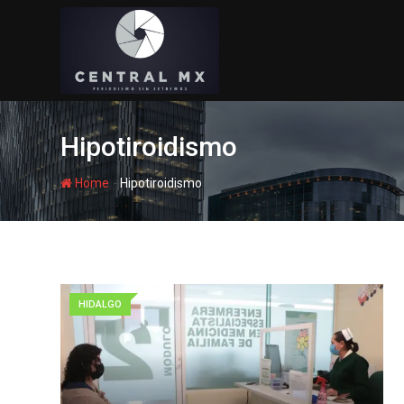
Skip
to
content
Hipotiroidismo
-
Home
Hipotiroidismo
HIDALGO