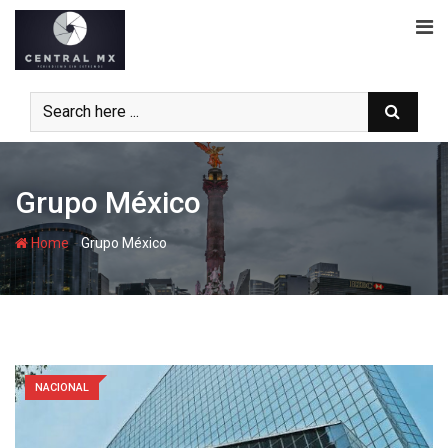
Skip
to
content
Grupo México
-
Home
Grupo México
NACIONAL