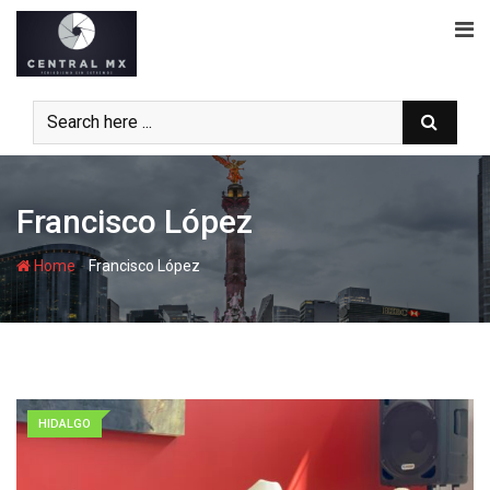
Skip
to
content
Francisco López
-
Home
Francisco López
HIDALGO