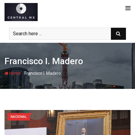
Skip
to
content
Francisco I. Madero
-
Home
Francisco I. Madero
NACIONAL