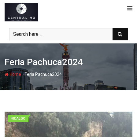
Skip
to
content
Feria Pachuca2024
-
Home
Feria Pachuca2024
HIDALGO