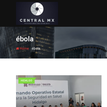
Skip
to
content
ébola
-
Home
ébola
HIDALGO