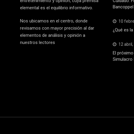
entretenimiento y opinión, cuya premisa
Cuidado: F
Bancoppel
elemental es el equilibrio informativo.
Nos ubicamos en el centro, donde
10 febr
revisamos con mayor precisión al dar
¿Qué es la
elementos de análisis y opinión a
nuestros lectores
12 abril
El próximo 
Simulacro 