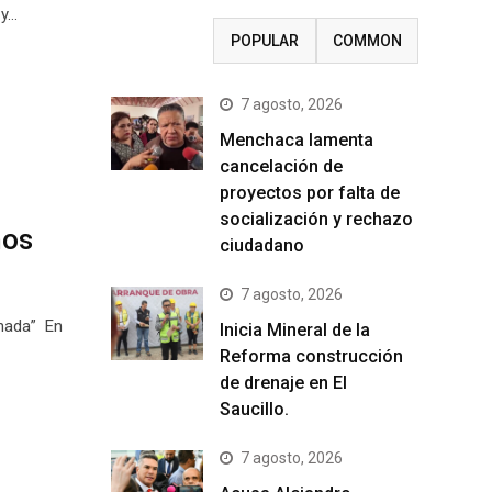
 y…
RECENT
POPULAR
COMMON
7 agosto, 2026
Menchaca lamenta
cancelación de
proyectos por falta de
socialización y rechazo
mos
ciudadano
7 agosto, 2026
 nada” En
Inicia Mineral de la
Reforma construcción
de drenaje en El
Saucillo.
7 agosto, 2026