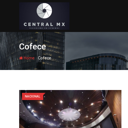
Skip
to
content
Cofece
-
Home
Cofece
NACIONAL