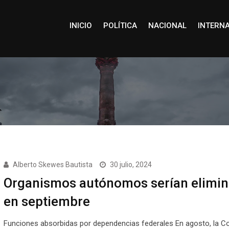
INICIO
POLÍTICA
NACIONAL
INTERN
Alberto Skewes Bautista
30 julio, 2024
Organismos autónomos serían elimi
en septiembre
Funciones absorbidas por dependencias federales En agosto, la C