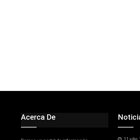
Acerca De
Notici
11 julio