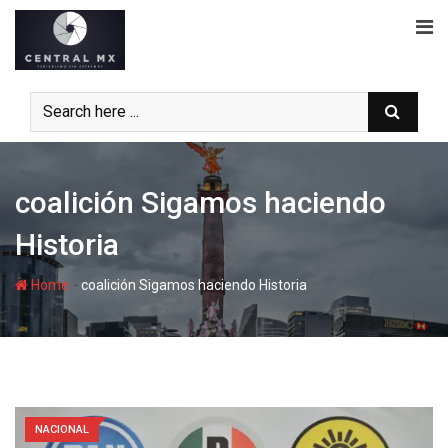
Skip
to
content
coalición Sigamos haciendo
Historia
-
Home
coalición Sigamos haciendo Historia
NACIONAL