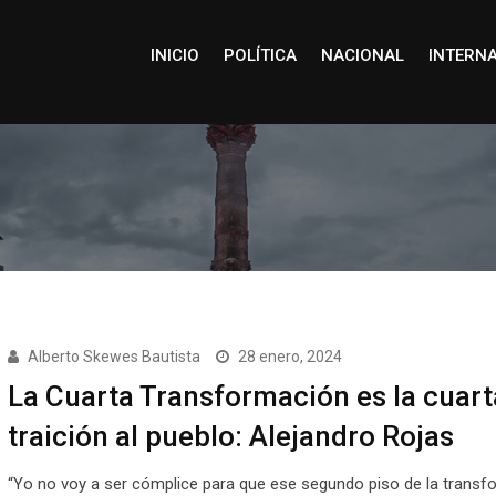
INICIO
POLÍTICA
NACIONAL
INTERN
Alberto Skewes Bautista
28 enero, 2024
La Cuarta Transformación es la cuart
traición al pueblo: Alejandro Rojas
“Yo no voy a ser cómplice para que ese segundo piso de la transf