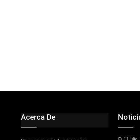
Acerca De
Notici
11 julio