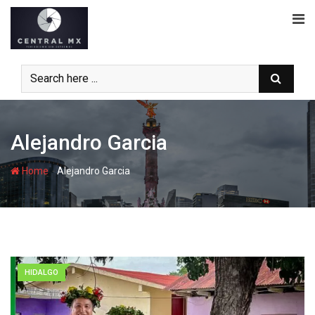
Skip
to
content
Alejandro Garcia
-
Home
Alejandro Garcia
HIDALGO