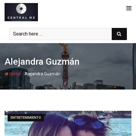
Skip
to
content
Alejandra Guzmán
-
Home
Alejandra Guzmán
ENTRETENIMIENTO