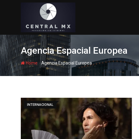
Skip
to
content
Agencia Espacial Europea
-
Home
Agencia Espacial Europea
INTERNACIONAL