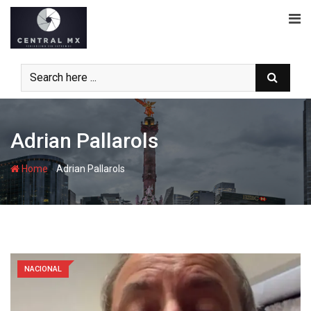
Skip
to
content
Adrian Pallarols
-
Home
Adrian Pallarols
NACIONAL