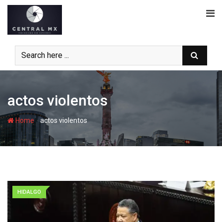
Skip
to
content
actos violentos
-
Home
actos violentos
HIDALGO