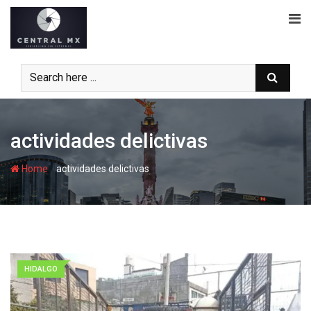
Skip
to
content
actividades delictivas
-
Home
actividades delictivas
HIDALGO