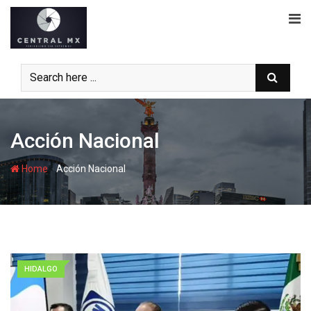
Skip
to
content
Acción Nacional
-
Home
Acción Nacional
HIDALGO