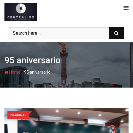
Skip
to
content
95 aniversario
-
Home
95 aniversario
NACIONAL