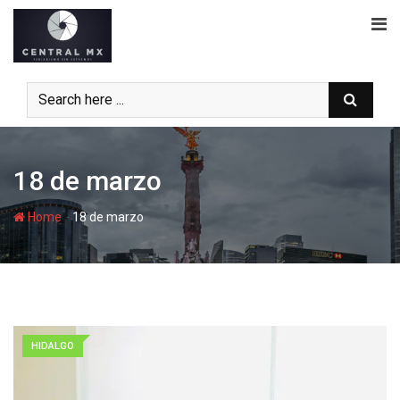
Skip
to
content
18 de marzo
-
Home
18 de marzo
HIDALGO